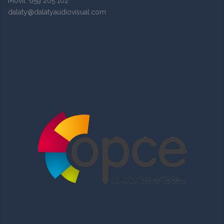
Movil. 659 205 102
dalaty@dalatyaudiovisual.com