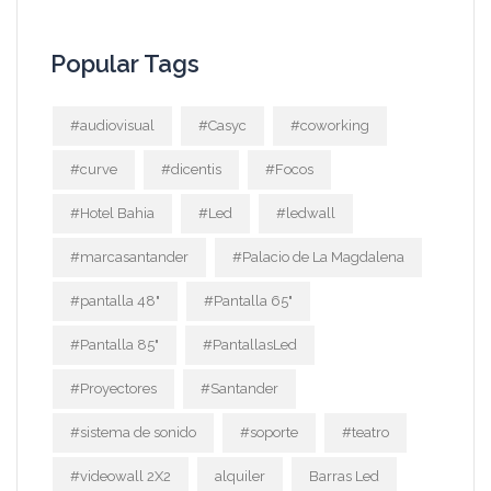
Popular Tags
#audiovisual
#Casyc
#coworking
#curve
#dicentis
#Focos
#Hotel Bahia
#Led
#ledwall
#marcasantander
#Palacio de La Magdalena
#pantalla 48"
#Pantalla 65"
#Pantalla 85"
#PantallasLed
#Proyectores
#Santander
#sistema de sonido
#soporte
#teatro
#videowall 2X2
alquiler
Barras Led