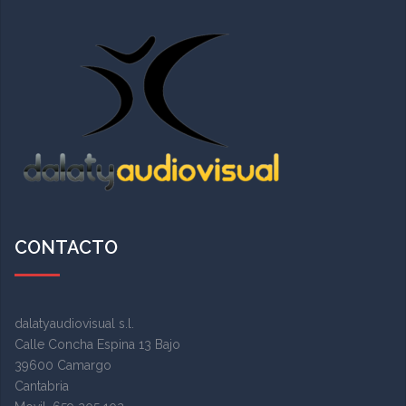
CONTACTO
dalatyaudiovisual s.l.
Calle Concha Espina 13 Bajo
39600 Camargo
Cantabria