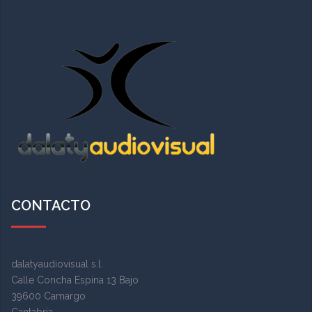
CONTACTO
dalatyaudiovisual s.l.
Calle Concha Espina 13 Bajo
39600 Camargo