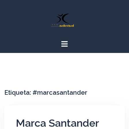
Saltar
al
contenido
Etiqueta:
#marcasantander
Marca Santander