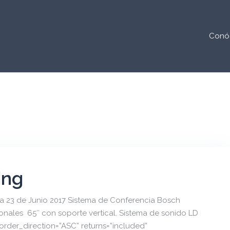
Conó
ing
 23 de Junio 2017 Sistema de Conferencia Bosch
onales 65″ con soporte vertical. Sistema de sonido LD
order_direction=”ASC” returns=”included”