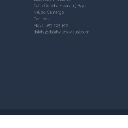
Calle Concha Espina 13 Bajo
39600 Camargo
Cantabria
Movil. 659 205 102
dalaty@dalatyaudiovisual.com
Funciona gracias a WordPress
|
Tema:
Sydney
po